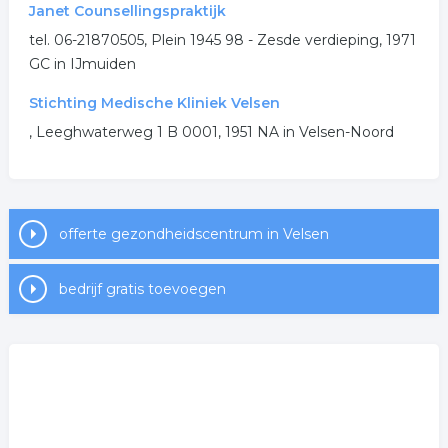
Janet Counsellingspraktijk
gezondheidscentrum
huisartsenpost
tel. 06-21870505, Plein 1945 98 - Zesde verdieping, 1971
GC in IJmuiden
.
Stichting Medische Kliniek Velsen
, Leeghwaterweg 1 B 0001, 1951 NA in Velsen-Noord
offerte gezondheidscentrum in Velsen
bedrijf gratis toevoegen