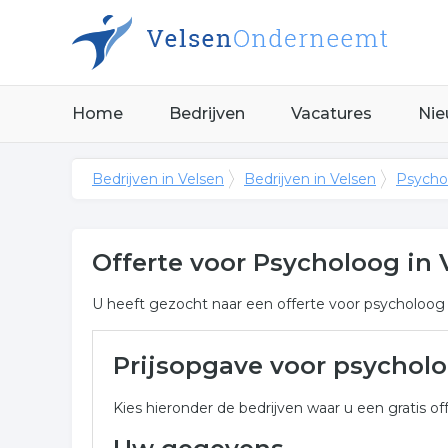
Home
Bedrijven
Vacatures
Nie
Bedrijven in Velsen
Bedrijven in Velsen
Psycho
Offerte voor Psycholoog in 
U heeft gezocht naar een offerte voor psycholoog in
Meer over psycholoog in Ve
Prijsopgave voor psychol
Onderstaand vindt u een overzicht van alle psycho
Kies hieronder de bedrijven waar u een gratis off
een vrijblijvende aanvraag.