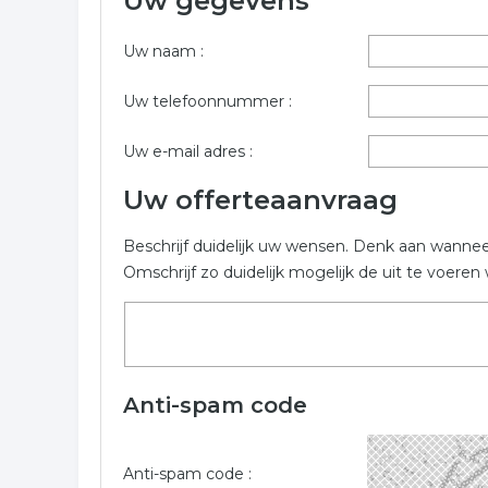
Uw gegevens
Vul onderstaand formulier zo volledig mogelijk in v
plaats Velsen . De bedrijven zijn gekoppeld aan psy
Uw naam :
Trefwoorden:
Uw telefoonnummer :
psycholoog
psychotherapie
gezondheid
Uw e-mail adres :
Uw offerteaanvraag
Beschrijf duidelijk uw wensen. Denk aan wanne
Omschrijf zo duidelijk mogelijk de uit te voer
Anti-spam code
Anti-spam code :