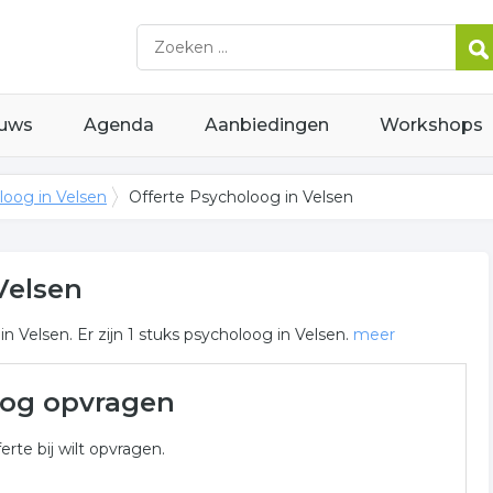
uws
Agenda
Aanbiedingen
Workshops
loog in Velsen
Offerte Psycholoog in Velsen
Velsen
 Velsen. Er zijn 1 stuks psycholoog in Velsen.
meer
lsen
oog opvragen
loog gerelateerde bedrijven in de omgeving van Velsen voor
erte bij wilt opvragen.