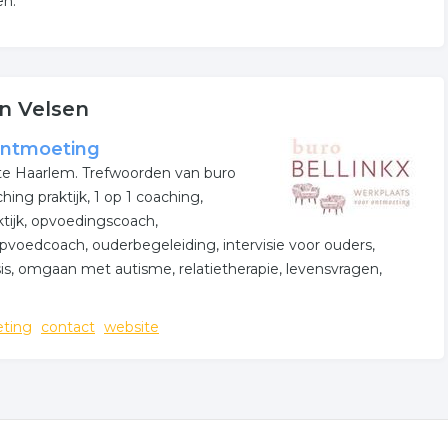
en.
in Velsen
ontmoeting
te Haarlem. Trefwoorden van buro
g praktijk, 1 op 1 coaching,
aktijk, opvoedingscoach,
 opvoedcoach, ouderbegeleiding, intervisie voor ouders,
osis, omgaan met autisme, relatietherapie, levensvragen,
ting
contact
website